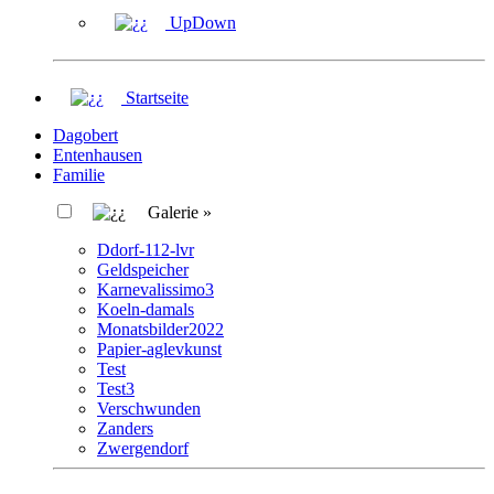
UpDown
Startseite
Dagobert
Entenhausen
Familie
Galerie »
Ddorf-112-lvr
Geldspeicher
Karnevalissimo3
Koeln-damals
Monatsbilder2022
Papier-aglevkunst
Test
Test3
Verschwunden
Zanders
Zwergendorf