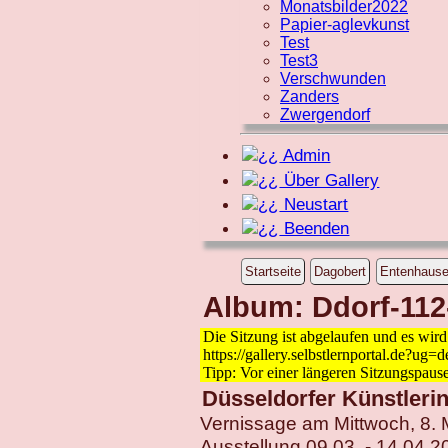
Monatsbilder2022
Papier-aglevkunst
Test
Test3
Verschwunden
Zanders
Zwergendorf
Admin
Über Gallery
Neustart
Beenden
Startseite
Dagobert
Entenhaus
Album: Ddorf-112-
Die Sitzung ist abgelaufen und es wir
https://gallery.selbstlernportal.de?ug=
Tipp: Vor einer längeren Sitzungspaus
Düsseldorfer Künstlerin
Vernissage am Mittwoch, 8.
Ausstellung 09.03. - 14.04.