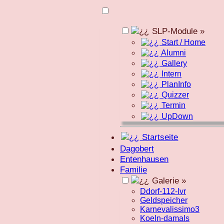
SLP-Module »
Start / Home
Alumni
Gallery
Intern
PlanInfo
Quizzer
Termin
UpDown
Startseite
Dagobert
Entenhausen
Familie
Galerie »
Ddorf-112-lvr
Geldspeicher
Karnevalissimo3
Koeln-damals