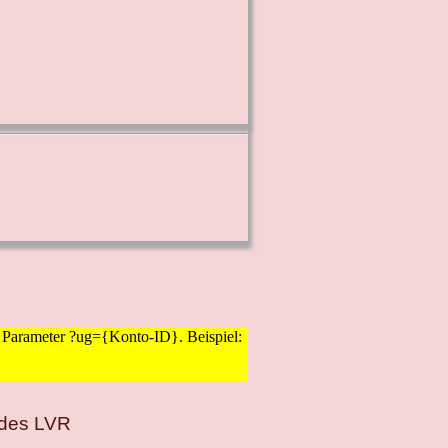
it Parameter ?ug={Konto-ID}. Beispiel:
 des LVR