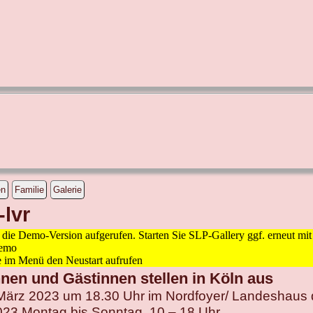
en
Familie
Galerie
lvr
d die Demo-Version aufgerufen. Starten Sie SLP-Gallery ggf. erneut m
demo
e im Menü den Neustart aufrufen
nen und Gästinnen stellen in Köln aus
 März 2023 um 18.30 Uhr im Nordfoyer/ Landeshaus
2023 Montag bis Sonntag, 10 – 18 Uhr