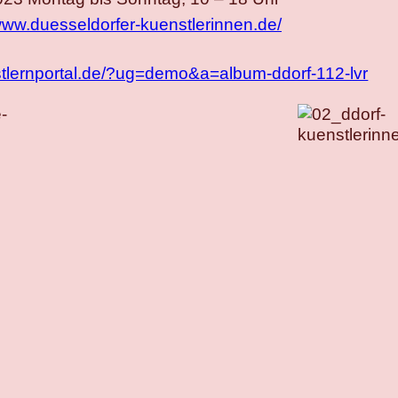
/www.duesseldorfer-kuenstlerinnen.de/
lbstlernportal.de/?ug=demo&a=album-ddorf-112-lvr